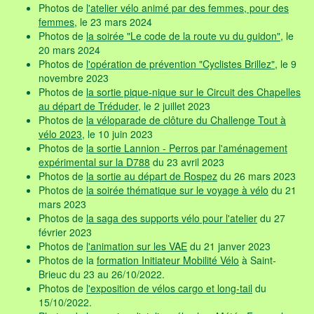
Photos de
l'atelier vélo animé par des femmes, pour des
femmes
, le 23 mars 2024
Photos de
la soirée "Le code de la route vu du guidon"
, le
20 mars 2024
Photos de
l'opération de prévention "Cyclistes Brillez"
, le 9
novembre 2023
Photos de
la sortie pique-nique sur le Circuit des Chapelles
au départ de Tréduder
, le 2 juillet 2023
Photos de
la véloparade de clôture du Challenge Tout à
vélo 2023
, le 10 juin 2023
Photos de
la sortie Lannion - Perros par l'aménagement
expérimental sur la D788
du 23 avril 2023
Photos de
la sortie au départ de Rospez
du 26 mars 2023
Photos de
la soirée thématique sur le voyage à vélo
du 21
mars 2023
Photos de
la saga des supports vélo pour l'atelier
du 27
février 2023
Photos de
l'animation sur les VAE
du 21 janver 2023
Photos de la
formation Initiateur Mobilité Vélo
à Saint-
Brieuc du 23 au 26/10/2022.
Photos de
l'exposition de vélos cargo et long-tail
du
15/10/2022.