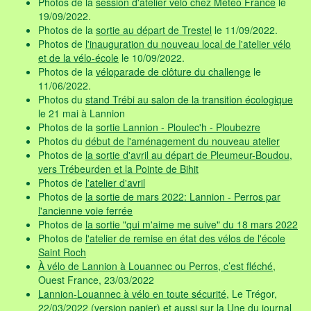
Photos de la
session d'atelier vélo chez Météo France
le
19/09/2022.
Photos de la
sortie au départ de Trestel
le 11/09/2022.
Photos de
l'inauguration du nouveau local de l'atelier vélo
et de la vélo-école
le 10/09/2022.
Photos de la
véloparade de clôture du challenge
le
11/06/2022.
Photos du
stand Trébi au salon de la transition écologique
le 21 mai à Lannion
Photos de la
sortie Lannion - Ploulec'h - Ploubezre
Photos du
début de l'aménagement du nouveau atelier
Photos de
la sortie d'avril au départ de Pleumeur-Boudou,
vers Trébeurden et la Pointe de Bihit
Photos de
l'atelier d'avril
Photos de
la sortie de mars 2022: Lannion - Perros par
l'ancienne voie ferrée
Photos de
la sortie "qui m'aime me suive" du 18 mars 2022
Photos de
l'atelier de remise en état des vélos de l'école
Saint Roch
À vélo de Lannion à Louannec ou Perros, c’est fléché
,
Ouest France, 23/03/2022
Lannion-Louannec à vélo en toute sécurité
, Le Trégor,
22/03/2022 (
version papier
) et aussi sur
la Une du journal