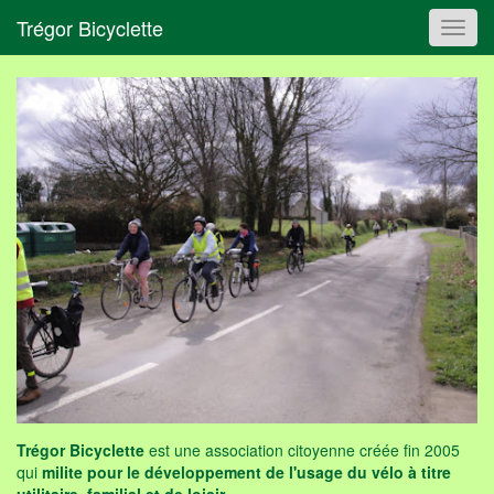
Trégor Bicyclette
Toggl
navig
Trégor Bicyclette
est une association citoyenne créée fin 2005
qui
milite pour le développement de l'usage du vélo à titre
utilitaire, familial et de loisir
.