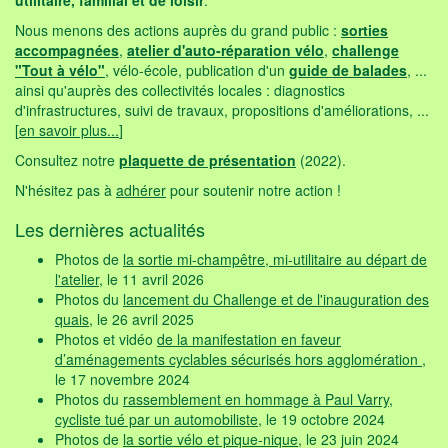
Nous menons des actions auprès du grand public :
sorties
accompagnées
,
atelier d'auto-réparation vélo
,
challenge
"Tout à vélo"
, vélo-école, publication d'un
guide de balades
, ...
ainsi qu'auprès des collectivités locales : diagnostics
d'infrastructures, suivi de travaux, propositions d'améliorations, ...
[
en savoir plus...
]
Consultez notre
plaquette de présentation
(2022).
N'hésitez pas à
adhérer
pour soutenir notre action !
Les dernières actualités
Photos de
la sortie mi-champêtre, mi-utilitaire au départ de
l'atelier
, le 11 avril 2026
Photos du
lancement du Challenge et de l'inauguration des
quais
, le 26 avril 2025
Photos et vidéo
de la manifestation en faveur
d’aménagements cyclables sécurisés hors agglomération
,
le 17 novembre 2024
Photos du
rassemblement en hommage à Paul Varry,
cycliste tué par un automobiliste
, le 19 octobre 2024
Photos de
la sortie vélo et pique-nique
, le 23 juin 2024