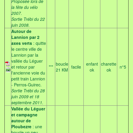
Proposée lors de
la fête du vélo
2007.
Sortie Trébi du 22
juin 2008.
Autour de
Lannion par 2
axes verts
: quitte
le centre ville de
Lannion par la
vallée du Léguer
boucle
enfant
charette
et retour par
***
facile
n°5
21 KM
ok
ok
l'ancienne voie du
petit train Lannion
- Perros-Guirec.
Sortie Trébi du 28
juin 2009 et 18
septembre 2011.
Vallée du Léguer
et campagne
autour de
Ploubezre
: une
boucle un peu