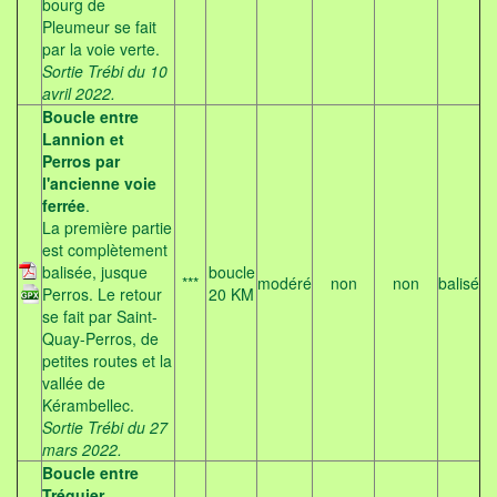
bourg de
Pleumeur se fait
par la voie verte.
Sortie Trébi du 10
avril 2022.
Boucle entre
Lannion et
Perros par
l'ancienne voie
ferrée
.
La première partie
est complètement
balisée, jusque
boucle
***
modéré
non
non
balisé
Perros. Le retour
20 KM
se fait par Saint-
Quay-Perros, de
petites routes et la
vallée de
Kérambellec.
Sortie Trébi du 27
mars 2022.
Boucle entre
Tréguier,