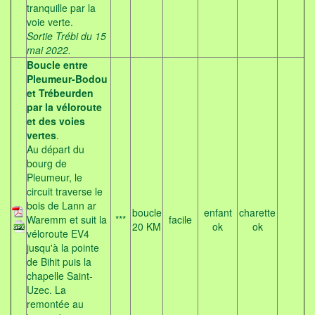
tranquille par la
voie verte.
Sortie Trébi du 15
mai 2022.
Boucle entre
Pleumeur-Bodou
et Trébeurden
par la véloroute
et des voies
vertes
.
Au départ du
bourg de
Pleumeur, le
circuit traverse le
bois de Lann ar
boucle
enfant
charette
Waremm et suit la
***
facile
20 KM
ok
ok
véloroute EV4
jusqu'à la pointe
de Bihit puis la
chapelle Saint-
Uzec. La
remontée au