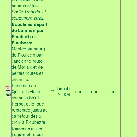
bonnes côtes.
Sortie Trébi du 11
septembre 2022.
Boucle au départ
de Lannion par
Ploulec'h et
Ploubezre
Montée au bourg
de Ploulec'h par
l'ancienne route
de Morlaix et de
petites routes et
chemins.
Descente au
boucle
Quinquis via la
**
dur
non
non
21 KM
chapelle Saint
Herbot et longue
remontée jusqu'au
carrefour des 5
croix à Ploubezre.
Descente sur le
Léguer et retour