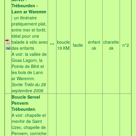
Trébeurden -
Lann ar Waremm
: un itinéraire
pratiquement plat,
entre mer et forêt,
idéal pour une
balade à vélo avec
boucle
enfant
charette
***
facile
n°2
des enfants.
19 KM
ok
ok
A voir: la vallée de
Goas Lagorn, la
Pointe de Bihit et
les bois de Lann
ar Waremm.
Sortie Trébi du 28
septembre 2008.
Boucle Servel
Penvern
Trébeurden
.
A voir: chapelle et
menhir de Saint
Uzec, chapelle de
Penvern, corniche