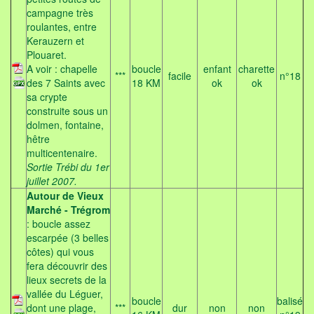
campagne très
roulantes, entre
Kerauzern et
Plouaret.
A voir : chapelle
boucle
enfant
charette
***
facile
n°18
des 7 Saints avec
18 KM
ok
ok
sa crypte
construite sous un
dolmen, fontaine,
hêtre
multicentenaire.
Sortie Trébi du 1er
juillet 2007.
Autour de Vieux
Marché - Trégrom
: boucle assez
escarpée (3 belles
côtes) qui vous
fera découvrir des
lieux secrets de la
vallée du Léguer,
boucle
balisé
dont une plage,
***
dur
non
non