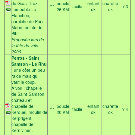
de Goaz Trez,
boucle
enfant
charette
***
facile
n°3
immeuble Le
26 KM
ok
ok
Flanchec,
corniche de Porz
Mabo, pointe de
Bihit
Proposée lors de
la fête du vélo
2006.
Perros - Saint
Samson - Le Rhu
: une côte un peu
raide mais qui
vaut le coup.
A voir : chapelle
de Saint-Samson,
château et
chapelle de
boucle
enfant
charette
***
facile
n°4
Kerduel, moulin de
20 KM
ok
ok
Kerprigent,
chapelle de
Kernivinen.