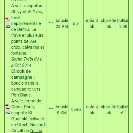
A voir: chapelles
St Ivy et St Yves,
forêt
boucle
enfant
charette
balisé
départementale
***
dur
23 KM
ok
ok
n°26
de Beffou, Le
Pavé et plusieurs
points de vue,
croix, calvaires et
fontaine.
Sortie Trébi du 6
juillet 2014
Circuit de
campagne
:
boucle dans la
campagne vers
Port Blanc.
A voir: ferme de
Croaz Rhun,
boucle
enfant
charette
balisé
***
facile
chapelle St
9 KM
ok
ok
n°1
Guénolé, calvaire
de Crech Goulard.
Circuit de
l'office