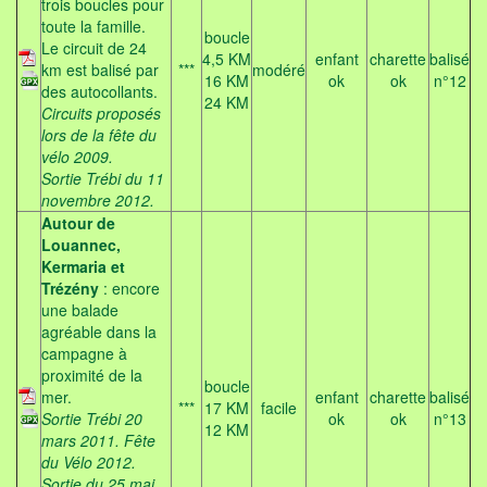
trois boucles pour
toute la famille.
boucle
Le circuit de 24
4,5 KM
enfant
charette
balisé
km est balisé par
***
modéré
16 KM
ok
ok
n°12
des autocollants.
24 KM
Circuits proposés
lors de la fête du
vélo 2009.
Sortie Trébi du 11
novembre 2012.
Autour de
Louannec,
Kermaria et
Trézény
: encore
une balade
agréable dans la
campagne à
proximité de la
boucle
mer.
enfant
charette
balisé
***
17 KM
facile
Sortie Trébi 20
ok
ok
n°13
12 KM
mars 2011. Fête
du Vélo 2012.
Sortie du 25 mai