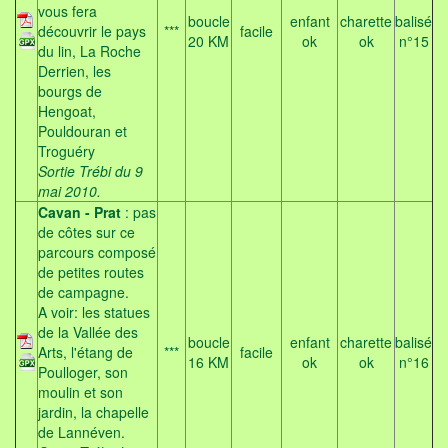
vous fera
boucle
enfant
charette
balisé
découvrir le pays
***
facile
20 KM
ok
ok
n°15
du lin, La Roche
Derrien, les
bourgs de
Hengoat,
Pouldouran et
Troguéry
Sortie Trébi du 9
mai 2010.
Cavan - Prat
: pas
de côtes sur ce
parcours composé
de petites routes
de campagne.
A voir: les statues
de la Vallée des
boucle
enfant
charette
balisé
Arts, l'étang de
***
facile
16 KM
ok
ok
n°16
Poulloger, son
moulin et son
jardin, la chapelle
de Lannéven.