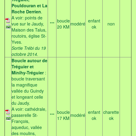
Pouldouran et La
Roche Derrien
.
A voir: points de
boucle
enfant
vue sur le Jaudy,
***
modéré
non
20 KM
ok
Maison des Talus,
routoirs, église St-
Yves.
Sortie Trébi du 19
octobre 2014.
Boucle autour de
Tréguier et
Minihy-Tréguier
:
boucle traversant
la magnifique
vallée du Guindy
et longeant celle
du Jaudy.
A voir: cathédrale,
boucle
enfant
charette
passerelle St-
***
modéré
17 KM
ok
ok
François,
aqueduc, vallée
des moulins,