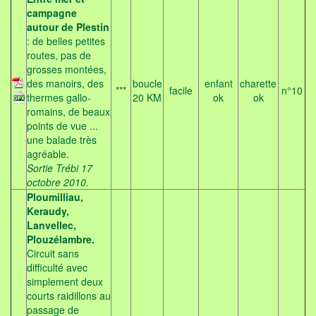
campagne
autour de Plestin
: de belles petites
routes, pas de
grosses montées,
des manoirs, des
boucle
enfant
charette
***
facile
n°10
thermes gallo-
20 KM
ok
ok
romains, de beaux
points de vue ...
une balade très
agréable.
Sortie Trébi 17
octobre 2010.
Ploumilliau,
Keraudy,
Lanvellec,
Plouzélambre.
Circuit sans
difficulté avec
simplement deux
courts raidillons au
passage de