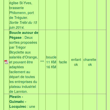
église St-Yves,
brasserie
Philomenn, port
de Tréguier.
Sortie Trébi du 15
juin 2014.
Boucle autour de
Pégase
: Deux
sorties proposées
par Trégor
Bicyclette aux
salariés d'Orange,
boucle
enfant
charette
et pouvant être
***
11 KM
facile
ok
ok
adaptées
16 KM
facilement au
départ de toutes
les entreprises du
plateau industriel
de Lannion.
Plestin -
Guimaëc -
Locquirec
: une