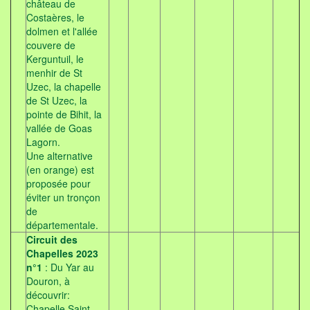
château de
Costaères, le
dolmen et l'allée
couvere de
Kerguntuil, le
menhir de St
Uzec, la chapelle
de St Uzec, la
pointe de Bihit, la
vallée de Goas
Lagorn.
Une alternative
(en orange) est
proposée pour
éviter un tronçon
de
départementale.
Circuit des
Chapelles 2023
n°1
: Du Yar au
Douron, à
découvrir:
Chapelle Saint-