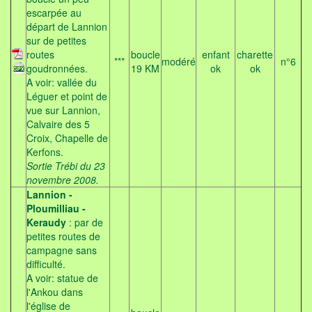
escarpée au
départ de Lannion
sur de petites
routes
boucle
enfant
charette
***
modéré
n°6
goudronnées.
19 KM
ok
ok
A voir: vallée du
Léguer et point de
vue sur Lannion,
Calvaire des 5
Croix, Chapelle de
Kerfons.
Sortie Trébi du 23
novembre 2008.
Lannion -
Ploumilliau -
Keraudy
: par de
petites routes de
campagne sans
difficulté.
A voir: statue de
l'Ankou dans
l'église de