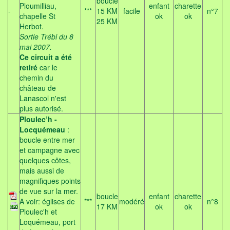
boucle
Ploumilliau,
enfant
charette
-
***
15 KM
facile
n°7
chapelle St
ok
ok
25 KM
Herbot.
Sortie Trébi du 8
mai 2007.
Ce circuit a été
retiré
car le
chemin du
château de
Lanascol n'est
plus autorisé.
Ploulec’h -
Locquémeau
:
boucle entre mer
et campagne avec
quelques côtes,
mais aussi de
magnifiques points
de vue sur la mer.
boucle
enfant
charette
A voir: églises de
***
modéré
n°8
17 KM
ok
ok
Ploulec'h et
Loquémeau, port