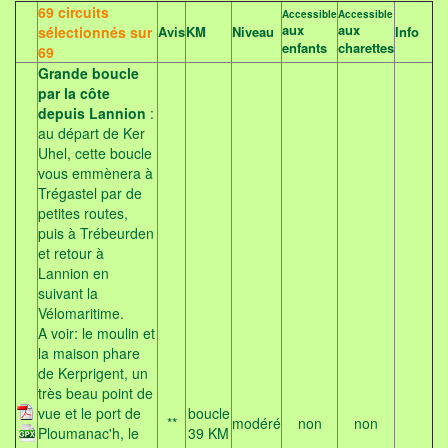
69 circuits
Accessible
Accessible
aux
aux
sélectionnés sur
Avis
KM
Niveau
Info
enfants
charettes
69
Grande boucle
par la côte
depuis Lannion
:
au départ de Ker
Uhel, cette boucle
vous emmènera à
Trégastel par de
petites routes,
puis à Trébeurden
et retour à
Lannion en
suivant la
Vélomaritime.
A voir: le moulin et
la maison phare
de Kerprigent, un
très beau point de
vue et le port de
boucle
**
modéré
non
non
Ploumanac'h, le
39 KM