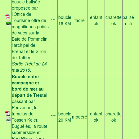
boucle balisée
proposée par
l'Office de
boucle
enfant
charette
balisé
Tourisme offre de
***
facile
16 KM
ok
ok
n°5
magnifiques points
de vues sur la
Baie de Pommelin,
l'archipel de
Bréhat et le Sillon
de Talbert.
Sortie Trébi du 24
mai 2015.
Boucle entre
campagne et
bord de mer au
départ de Trestel
passant par
Penvénan, le
tumulus de
boucle
enfant
charette
***
modéré
Tossen Keler,
20 KM
ok
ok
Buguélès, la route
submersible et
Port Blanc. Deux