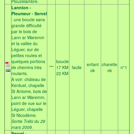
Plouzélambre.
Lannion -
Pleumeur - Servel
: une boucle sans
grande difficulté
par le bois de
Lann ar Waremm
et la vallée du
Léguer, sur de
petites routes et
quelques portions
boucle
enfant
charette
de chemins très
***
17 KM
facile
n°1
ok
ok
roulants.
22 KM
A voir: château de
Kerduel, chapelle
St Antoine, bois de
Lann ar Waremm,
point de vue sur le
Léguer, chapelle
St Nicodème.
Sortie Trébi du 29
mars 2009.
Servel -