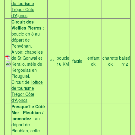
de tourisme
Trégor Côte
d'Ajoncs
Circuit des
Vieilles Pierres
:
boucle en 8 au
départ de
Penvénan.
A voir: chapelles
de St Gonwal et
boucle
enfant
charette
balisé
***
facile
Keralio, stèle de
16 KM
ok
ok
n°2
Kergoulas en
Plouguiel.
Circuit de
l'office
de tourisme
Trégor Côte
d'Ajoncs
Presque'Ile Côté
Mer - Pleubian /
lanmodez
: au
départ de
Pleubian, cette