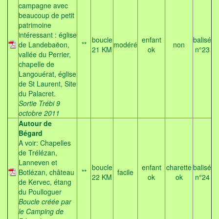
campagne avec
beaucoup de petit
patrimoine
intéressant : église
boucle
enfant
balisé
de Landebaëon,
**
modéré
non
21 KM
ok
n°23
vallée du Perrier,
chapelle de
Langouérat, église
de St Laurent, Site
du Palacret.
Sortie Trébi 9
octobre 2011
Autour de
Bégard
A voir: Chapelles
de Trélézan,
Lanneven et
boucle
enfant
charette
balisé
Botlézan, château
**
facile
22 KM
ok
ok
n°24
de Kervec, étang
du Poulloguer
Boucle créée par
le Camping de