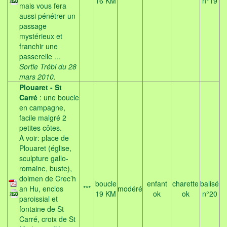
16 KM
n°19
mais vous fera
aussi pénétrer un
passage
mystérieux et
franchir une
passerelle ...
Sortie Trébi du 28
mars 2010.
Plouaret - St
Carré
: une boucle
en campagne,
facile malgré 2
petites côtes.
A voir: place de
Plouaret (église,
sculpture gallo-
romaine, buste),
dolmen de Crec’h
boucle
enfant
charette
balisé
an Hu, enclos
***
modéré
19 KM
ok
ok
n°20
paroissial et
fontaine de St
Carré, croix de St