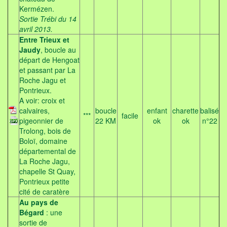
Kermézen.
Sortie Trébi du 14
avril 2013.
Entre Trieux et
Jaudy
, boucle au
départ de Hengoat
et passant par La
Roche Jagu et
Pontrieux.
A voir: croix et
calvaires,
boucle
enfant
charette
balisé
***
facile
pigeonnier de
22 KM
ok
ok
n°22
Trolong, bois de
Boloï, domaine
départemental de
La Roche Jagu,
chapelle St Quay,
Pontrieux petite
cité de caratère
Au pays de
Bégard
: une
sortie de