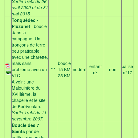
Sortie Trébi du 26
avril 2009 et du 31
mai 2015
Tonquédec -
Pluzunet
: boucle
dans la
campagne. Un
tronçons de terre
peu praticable
avec une charette,
mais sans
boucle
enfant
balisé
problème avec un
***
15 KM
modéré
non
ok
n°17
VTC.
25 KM
A voir : une
Malouinière du
XVIIIième, la
chapelle et le site
de Kerrivoalan.
Sortie Trébi du 11
novembre 2007.
Boucle des 7
Saints
par de
petites routes de