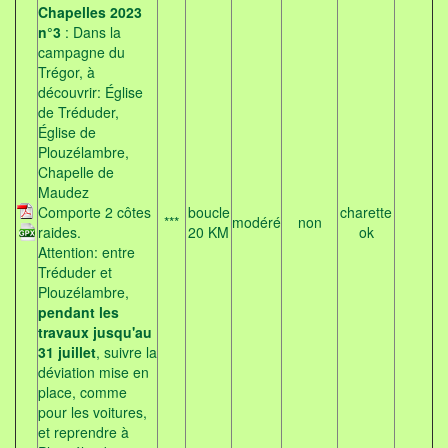
Chapelles 2023
n°3
: Dans la
campagne du
Trégor, à
découvrir: Église
de Tréduder,
Église de
Plouzélambre,
Chapelle de
Maudez
Comporte 2 côtes
boucle
charette
***
modéré
non
raides.
20 KM
ok
Attention: entre
Tréduder et
Plouzélambre,
pendant les
travaux jusqu'au
31 juillet
, suivre la
déviation mise en
place, comme
pour les voitures,
et reprendre à