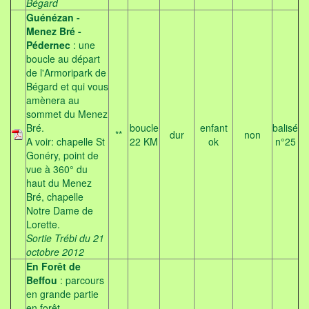
Bégard
Guénézan -
Menez Bré -
Pédernec
: une
boucle au départ
de l'Armoripark de
Bégard et qui vous
amènera au
sommet du Menez
Bré.
boucle
enfant
balisé
**
dur
non
A voir: chapelle St
22 KM
ok
n°25
Gonéry, point de
vue à 360° du
haut du Menez
Bré, chapelle
Notre Dame de
Lorette.
Sortie Trébi du 21
octobre 2012
En Forêt de
Beffou
: parcours
en grande partie
en forêt.