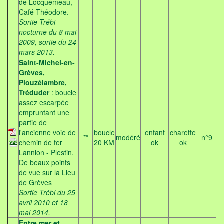
de Locquémeau,
Café Théodore.
Sortie Trébi
nocturne du 8 mai
2009, sortie du 24
mars 2013.
Saint-Michel-en-
Grèves,
Plouzélambre,
Tréduder
: boucle
assez escarpée
empruntant une
partie de
l'ancienne voie de
boucle
enfant
charette
**
modéré
n°9
chemin de fer
20 KM
ok
ok
Lannion - Plestin.
De beaux points
de vue sur la Lieu
de Grèves
Sortie Trébi du 25
avril 2010 et 18
mai 2014.
Entre mer et