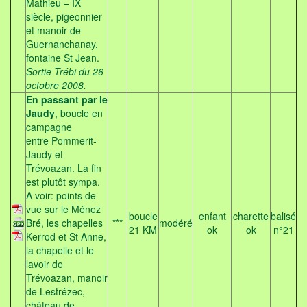
Mathieu – IX
siècle, pigeonnier
et manoir de
Guernanchanay,
fontaine St Jean.
Sortie Trébi du 26
octobre 2008.
En passant par le
Jaudy
, boucle en
campagne
entre Pommerit-
Jaudy et
Trévoazan. La fin
est plutôt sympa.
A voir: points de
vue sur le Ménez
boucle
enfant
charette
balisé
Bré, les chapelles
***
modéré
21 KM
ok
ok
n°21
Kerrod et St Anne,
la chapelle et le
lavoir de
Trévoazan, manoir
de Lestrézec,
château de