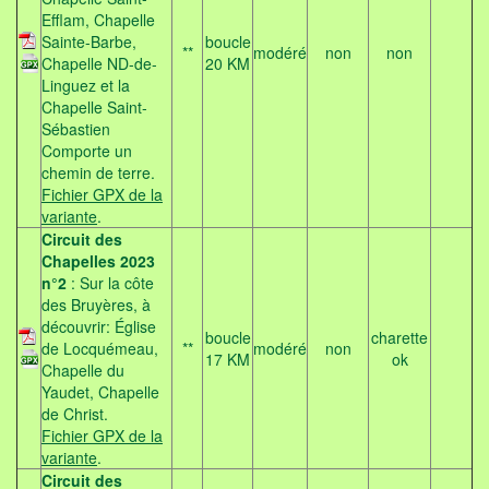
Efflam, Chapelle
Sainte-Barbe,
boucle
**
modéré
non
non
Chapelle ND-de-
20 KM
Linguez et la
Chapelle Saint-
Sébastien
Comporte un
chemin de terre.
Fichier GPX de la
variante
.
Circuit des
Chapelles 2023
n°2
: Sur la côte
des Bruyères, à
découvrir: Église
boucle
charette
de Locquémeau,
**
modéré
non
17 KM
ok
Chapelle du
Yaudet, Chapelle
de Christ.
Fichier GPX de la
variante
.
Circuit des