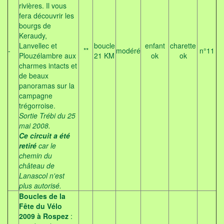
rivières. Il vous
fera découvrir les
bourgs de
Keraudy,
Lanvellec et
boucle
enfant
charette
-
**
modéré
n°11
Plouzélambre aux
21 KM
ok
ok
charmes intacts et
de beaux
panoramas sur la
campagne
trégorroise.
Sortie Trébi du 25
mai 2008.
Ce circuit a été
retiré
car le
chemin du
château de
Lanascol n'est
plus autorisé.
Boucles de la
Fête du Vélo
2009 à Rospez
: