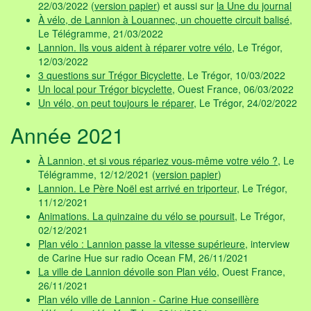
22/03/2022 (
version papier
) et aussi sur
la Une du journal
À vélo, de Lannion à Louannec, un chouette circuit balisé
,
Le Télégramme, 21/03/2022
Lannion. Ils vous aident à réparer votre vélo
, Le Trégor,
12/03/2022
3 questions sur Trégor Bicyclette
, Le Trégor, 10/03/2022
Un local pour Trégor bicyclette
, Ouest France, 06/03/2022
Un vélo, on peut toujours le réparer
, Le Trégor, 24/02/2022
Année 2021
À Lannion, et si vous répariez vous-même votre vélo ?
, Le
Télégramme, 12/12/2021 (
version papier
)
Lannion. Le Père Noël est arrivé en triporteur
, Le Trégor,
11/12/2021
Animations. La quinzaine du vélo se poursuit
, Le Trégor,
02/12/2021
Plan vélo : Lannion passe la vitesse supérieure
, interview
de Carine Hue sur radio Ocean FM, 26/11/2021
La ville de Lannion dévoile son Plan vélo
, Ouest France,
26/11/2021
Plan vélo ville de Lannion - Carine Hue conseillère