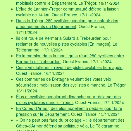
mobilisés contre le Département
, Le Trégor, 18/11/2024
L’élue de Lannion-Trégor communauté défend la liaison
cyclable de 14 km
, Ouest France, 17/11/2024
Dans le Trégor, 280 cyclistes pédalent pour obtenir des
aménagements du Département
, Ouest France,
17/11/2024
Ils ont roulé de Kermaria-Sulard à Trébeurden pour
réclamer de nouvelles pistes cyclables [En images]
, Le
Télégramme, 17/11/2024
En immersion dans la manif qui a réuni 280 cyclistes entre
Kermaria et Trébeurden
, Ouest France, 17/11/2024
Ces « vélotaffeurs » rêvent de pistes cyclables hors agglo
,
Ouest France, 16/11/2024
Ces communes de Bretagne veulent des voies vélo
sécurisées : mobilisation des cyclistes dimanche
, Le Trégor,
16/11/2024
Élus et cyclistes pédaleront dimanche pour réclamer des
pistes cyclables dans le Trégor
, Ouest France, 17/11/2024
En Côtes-d’Armor, des élus appellent à pédaler pour faire
pression sur le Département
, Ouest France, 15/11/2024
« On ne peut pas faire du bricolage » : le département des
Côtes-d’Armor défend sa politique vélo
, Le Télégramme,