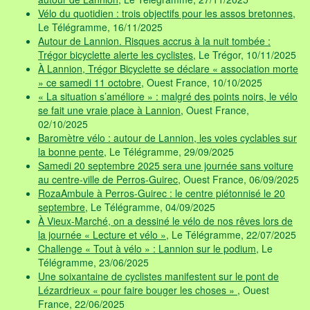
Vélo du quotidien : trois objectifs pour les assos bretonnes
,
Le Télégramme, 16/11/2025
Autour de Lannion. Risques accrus à la nuit tombée :
Trégor bicyclette alerte les cyclistes
, Le Trégor, 10/11/2025
À Lannion, Trégor Bicyclette se déclare « association morte
» ce samedi 11 octobre
, Ouest France, 10/10/2025
« La situation s’améliore » : malgré des points noirs, le vélo
se fait une vraie place à Lannion
, Ouest France,
02/10/2025
Baromètre vélo : autour de Lannion, les voies cyclables sur
la bonne pente
, Le Télégramme, 29/09/2025
Samedi 20 septembre 2025 sera une journée sans voiture
au centre-ville de Perros-Guirec
, Ouest France, 06/09/2025
RozaAmbule à Perros-Guirec : le centre piétonnisé le 20
septembre
, Le Télégramme, 04/09/2025
À Vieux-Marché, on a dessiné le vélo de nos rêves lors de
la journée « Lecture et vélo »
, Le Télégramme, 22/07/2025
Challenge « Tout à vélo » : Lannion sur le podium
, Le
Télégramme, 23/06/2025
Une soixantaine de cyclistes manifestent sur le pont de
Lézardrieux « pour faire bouger les choses »
, Ouest
France, 22/06/2025