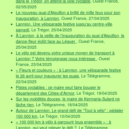
dans le Trégor, on attend la voie cyclable
, Ouest France,
02/05/2025
Le nouveau quai d’Aiguillon a brillé de mille feux pour son
inauguration, à Lannion
, Ouest France, 27/04/2025
Lannion. Une véloparade festive jusqu'au centre-ville
samedi
, Le Trégor, 25/04/2025
À Lannion, à la veille de l’inauguration du quai d’Aiguillon, le
dance-fleur éclôt face au Léguer
, Ouest France,
25/04/2025
Le vélo est devenu votre unique moyen de transport à
Lannion ? Votre témoignage nous intéresse
, Ouest
France, 23/04/2025
« Fleurs et couleurs » : à Lannion, une véloparade festive
le 26 avril pour inaugurer les quais
, Le Télégramme,
22/04/2025
Pistes cyclables : ce maire veut faire bouger le
département des Côtes-d'Armor
, Le Trégor, 19/04/2025
Sur les mobilités douces, le maire de Kermaria-Sulard ne
lâche rien
, Le Télégramme, 18/04/2025
Autour de Lannion. Le grand défi de "Tout à vélo" : pédaler
100 000 km
, Le Trégor, 10/04/2025
« 100 000 km à vélo à parcourir tous ensemble » : à
Lannion, qui veut relever le défi ?
, Le Télégramme,