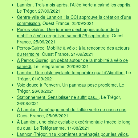
Lannion. Trois mois après, l'Allée Verte a calmé les esprits
,
Le Trégor, 27/09/2021
Centre-ville de Lannion : la CCI approuve la création d’une
commission
, Ouest France, 25/09/2021
Perros-Guirec. Une journée d’échanges autour de la
mobilité à vélo organisée samedi 25 septembre
, Ouest
France, 25/09/2021
Perros-Guirec. Mobilité à vélo : à la rencontre des acteurs
du territoire
, Ouest France, 21/09/2021
À Perros-Guirec, un débat autour de la mobilité à vélo ce
samedi
, Le Télégramme, 20/09/2021
Lannion. Une piste cyclable temporaire quai d'Aiguillon
, Le
Trégor, 01/09/2021
Voie douce à Penvern. Un panneau pose problème
, Le
Trégor, 26/08/2021
Stationnement. Sensibiliser ne suffit pas...
, Le Trégor,
26/08/2021
À Lannion, l’aménagement de l’allée verte ne passe pas
,
Ouest France, 25/08/2021
À Lannion, une piste cyclable expérimentale tracée le long
du quai
, Le Télégramme, 11/08/2021
Lannion-Trégor. 119 kilomètres aménagés pour les vélos
,