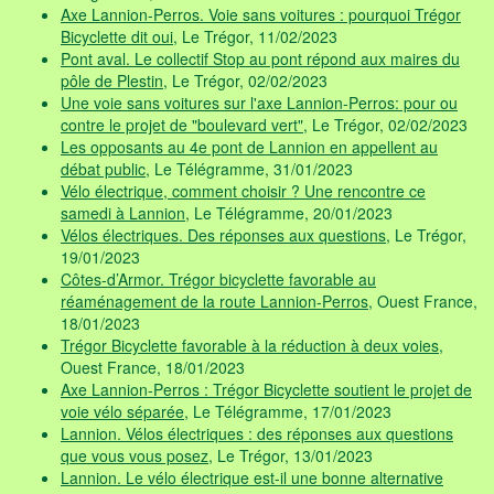
Axe Lannion-Perros. Voie sans voitures : pourquoi Trégor
Bicyclette dit oui
, Le Trégor, 11/02/2023
Pont aval. Le collectif Stop au pont répond aux maires du
pôle de Plestin
, Le Trégor, 02/02/2023
Une voie sans voitures sur l'axe Lannion-Perros: pour ou
contre le projet de "boulevard vert"
, Le Trégor, 02/02/2023
Les opposants au 4e pont de Lannion en appellent au
débat public
, Le Télégramme, 31/01/2023
Vélo électrique, comment choisir ? Une rencontre ce
samedi à Lannion
, Le Télégramme, 20/01/2023
Vélos électriques. Des réponses aux questions
, Le Trégor,
19/01/2023
Côtes-d’Armor. Trégor bicyclette favorable au
réaménagement de la route Lannion-Perros
, Ouest France,
18/01/2023
Trégor Bicyclette favorable à la réduction à deux voies
,
Ouest France, 18/01/2023
Axe Lannion-Perros : Trégor Bicyclette soutient le projet de
voie vélo séparée
, Le Télégramme, 17/01/2023
Lannion. Vélos électriques : des réponses aux questions
que vous vous posez
, Le Trégor, 13/01/2023
Lannion. Le vélo électrique est-il une bonne alternative