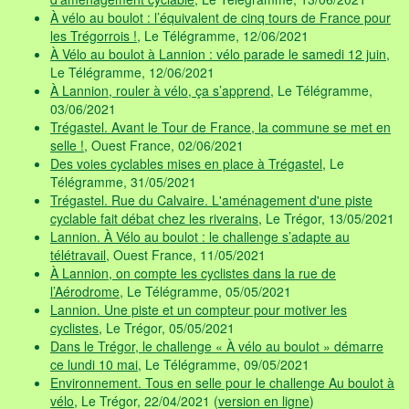
À vélo au boulot : l’équivalent de cinq tours de France pour
les Trégorrois !
, Le Télégramme, 12/06/2021
À Vélo au boulot à Lannion : vélo parade le samedi 12 juin
,
Le Télégramme, 12/06/2021
À Lannion, rouler à vélo, ça s’apprend
, Le Télégramme,
03/06/2021
Trégastel. Avant le Tour de France, la commune se met en
selle !
, Ouest France, 02/06/2021
Des voies cyclables mises en place à Trégastel
, Le
Télégramme, 31/05/2021
Trégastel. Rue du Calvaire. L'aménagement d'une piste
cyclable fait débat chez les riverains
, Le Trégor, 13/05/2021
Lannion. À Vélo au boulot : le challenge s’adapte au
télétravail
, Ouest France, 11/05/2021
À Lannion, on compte les cyclistes dans la rue de
l’Aérodrome
, Le Télégramme, 05/05/2021
Lannion. Une piste et un compteur pour motiver les
cyclistes
, Le Trégor, 05/05/2021
Dans le Trégor, le challenge « À vélo au boulot » démarre
ce lundi 10 mai
, Le Télégramme, 09/05/2021
Environnement. Tous en selle pour le challenge Au boulot à
vélo
, Le Trégor, 22/04/2021 (
version en ligne
)