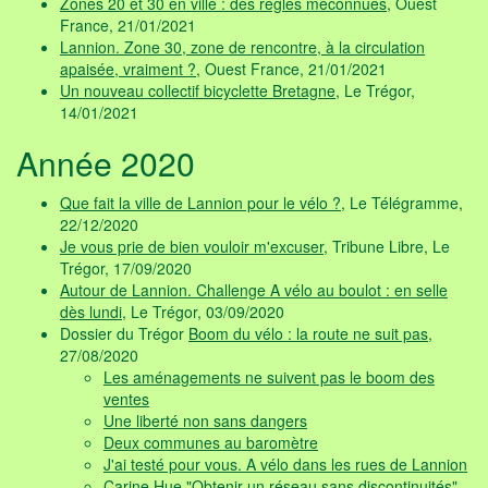
Zones 20 et 30 en ville : des règles méconnues
, Ouest
France, 21/01/2021
Lannion. Zone 30, zone de rencontre, à la circulation
apaisée, vraiment ?
, Ouest France, 21/01/2021
Un nouveau collectif bicyclette Bretagne
, Le Trégor,
14/01/2021
Année 2020
Que fait la ville de Lannion pour le vélo ?
, Le Télégramme,
22/12/2020
Je vous prie de bien vouloir m'excuser
, Tribune Libre, Le
Trégor, 17/09/2020
Autour de Lannion. Challenge A vélo au boulot : en selle
dès lundi
, Le Trégor, 03/09/2020
Dossier du Trégor
Boom du vélo : la route ne suit pas
,
27/08/2020
Les aménagements ne suivent pas le boom des
ventes
Une liberté non sans dangers
Deux communes au baromètre
J'ai testé pour vous. A vélo dans les rues de Lannion
Carine Hue "Obtenir un réseau sans discontinuités"