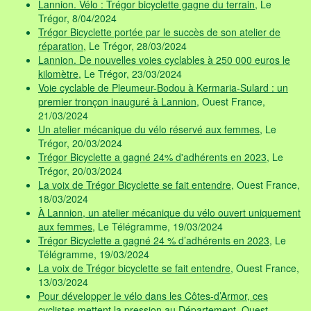
Lannion. Vélo : Trégor bicyclette gagne du terrain
, Le
Trégor, 8/04/2024
Trégor Bicyclette portée par le succès de son atelier de
réparation
, Le Trégor, 28/03/2024
Lannion. De nouvelles voies cyclables à 250 000 euros le
kilomètre
, Le Trégor, 23/03/2024
Voie cyclable de Pleumeur-Bodou à Kermaria-Sulard : un
premier tronçon inauguré à Lannion
, Ouest France,
21/03/2024
Un atelier mécanique du vélo réservé aux femmes
, Le
Trégor, 20/03/2024
Trégor Bicyclette a gagné 24% d'adhérents en 2023
, Le
Trégor, 20/03/2024
La voix de Trégor Bicyclette se fait entendre
, Ouest France,
18/03/2024
À Lannion, un atelier mécanique du vélo ouvert uniquement
aux femmes
, Le Télégramme, 19/03/2024
Trégor Bicyclette a gagné 24 % d’adhérents en 2023
, Le
Télégramme, 19/03/2024
La voix de Trégor bicyclette se fait entendre
, Ouest France,
13/03/2024
Pour développer le vélo dans les Côtes-d’Armor, ces
cyclistes mettent la pression au Département
, Ouest