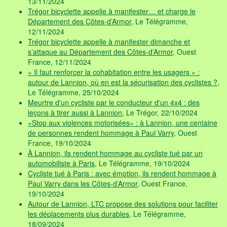
13/11/2024
Trégor bicyclette appelle à manifester… et charge le
Département des Côtes-d’Armor
, Le Télégramme,
12/11/2024
Trégor bicyclette appelle à manifester dimanche et
s’attaque au Département des Côtes-d’Armor
, Ouest
France, 12/11/2024
« Il faut renforcer la cohabitation entre les usagers » :
autour de Lannion, où en est la sécurisation des cyclistes ?
,
Le Télégramme, 25/10/2024
Meurtre d'un cycliste par le conducteur d'un 4x4 : des
leçons à tirer aussi à Lannion
, Le Trégor, 22/10/2024
«Stop aux violences motorisées» : à Lannion, une centaine
de personnes rendent hommage à Paul Varry
, Ouest
France, 19/10/2024
À Lannion, ils rendent hommage au cycliste tué par un
automobiliste à Paris
, Le Télégramme, 19/10/2024
Cycliste tué à Paris : avec émotion, ils rendent hommage à
Paul Varry dans les Côtes-d’Armor
, Ouest France,
19/10/2024
Autour de Lannion, LTC propose des solutions pour faciliter
les déplacements plus durables
, Le Télégramme,
18/09/2024