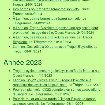
France, 24/01/2024
Des bornes pour réparer soi-même son vélo
, Ouest
France, 05/02/2024
À Lannion, quatre bornes où réparer son vélo
, Le
Télégramme, 04/02/2024
À Lannion, Trégor Bicyclette organise une projection pour
promouvoir l’usage du vélo
, Ouest France, 24/01/2024
À Lannion, des vélos à prix réduits vendus par Trégor
Bicyclette
, Le Télégramme, 10/01/2024
Lannion. Des vélos à 20 euros avec Trégor Bicyclette
, Le
Trégor, 08/01/2024
Année 2023
Trégor bicyclette encourage les cyclistes à « briller » la nuit
,
Ouest France, 11/11/2023
Lannion. Soyez visibles à vélo : Trégor Bicyclette à la
rencontre des cyclistes ce jeudi soir
, Le Trégor, 09/11/2023
Pour son plan vélo, CD22 compte bien sur les associations
d’usagers
, Le Télégramme, 03/11/2023
Peur de rouler en zone rurale ? Trégor Bicyclette donne
quelques conseils
, Le Télégramme, 03/11/2023