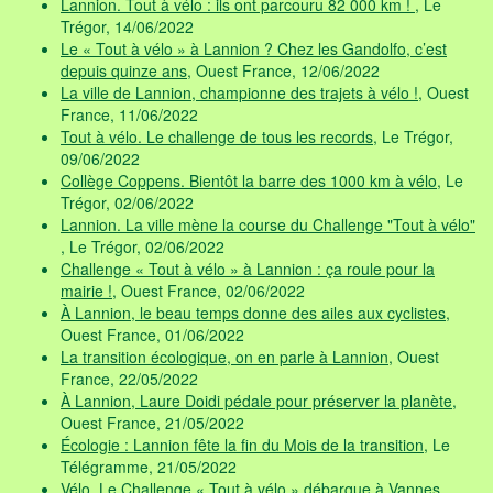
Lannion. Tout à vélo : ils ont parcouru 82 000 km !
, Le
Trégor, 14/06/2022
Le « Tout à vélo » à Lannion ? Chez les Gandolfo, c’est
depuis quinze ans
, Ouest France, 12/06/2022
La ville de Lannion, championne des trajets à vélo !
, Ouest
France, 11/06/2022
Tout à vélo. Le challenge de tous les records
, Le Trégor,
09/06/2022
Collège Coppens. Bientôt la barre des 1000 km à vélo
, Le
Trégor, 02/06/2022
Lannion. La ville mène la course du Challenge "Tout à vélo"
, Le Trégor, 02/06/2022
Challenge « Tout à vélo » à Lannion : ça roule pour la
mairie !
, Ouest France, 02/06/2022
À Lannion, le beau temps donne des ailes aux cyclistes
,
Ouest France, 01/06/2022
La transition écologique, on en parle à Lannion
, Ouest
France, 22/05/2022
À Lannion, Laure Doidi pédale pour préserver la planète
,
Ouest France, 21/05/2022
Écologie : Lannion fête la fin du Mois de la transition
, Le
Télégramme, 21/05/2022
Vélo. Le Challenge « Tout à vélo » débarque à Vannes
,