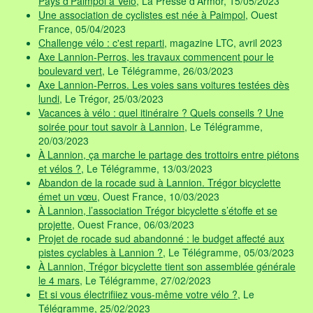
Pays d'Paimpol à Vélo
, La Presse d'Armor, 15/05/2023
Une association de cyclistes est née à Paimpol
, Ouest
France, 05/04/2023
Challenge vélo : c'est reparti
, magazine LTC, avril 2023
Axe Lannion-Perros, les travaux commencent pour le
boulevard vert
, Le Télégramme, 26/03/2023
Axe Lannion-Perros. Les voies sans voitures testées dès
lundi
, Le Trégor, 25/03/2023
Vacances à vélo : quel itinéraire ? Quels conseils ? Une
soirée pour tout savoir à Lannion
, Le Télégramme,
20/03/2023
À Lannion, ça marche le partage des trottoirs entre piétons
et vélos ?
, Le Télégramme, 13/03/2023
Abandon de la rocade sud à Lannion. Trégor bicyclette
émet un vœu
, Ouest France, 10/03/2023
À Lannion, l’association Trégor bicyclette s’étoffe et se
projette
, Ouest France, 06/03/2023
Projet de rocade sud abandonné : le budget affecté aux
pistes cyclables à Lannion ?
, Le Télégramme, 05/03/2023
À Lannion, Trégor bicyclette tient son assemblée générale
le 4 mars
, Le Télégramme, 27/02/2023
Et si vous électrifiiez vous-même votre vélo ?
, Le
Télégramme, 25/02/2023