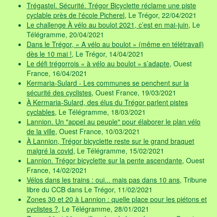
Trégastel. Sécurité. Trégor Bicyclette réclame une piste
cyclable près de l'école Picherel
, Le Trégor, 22/04/2021
Le challenge À vélo au boulot 2021, c’est en mai-juin
, Le
Télégramme, 20/04/2021
Dans le Trégor, « A vélo au boulot » (même en télétravail)
dès le 10 mai !
, Le Trégor, 14/04/2021
Le défi trégorrois « à vélo au boulot » s’adapte
, Ouest
France, 16/04/2021
Kermaria-Sulard - Les communes se penchent sur la
sécurité des cyclistes
, Ouest France, 19/03/2021
À Kermaria-Sulard, des élus du Trégor parlent pistes
cyclables
, Le Télégramme, 18/03/2021
Lannion. Un "appel au peuple" pour élaborer le plan vélo
de la ville
, Ouest France, 10/03/2021
À Lannion, Trégor bicyclette reste sur le grand braquet
malgré la covid
, Le Télégramme, 15/02/2021
Lannion. Trégor bicyclette sur la pente ascendante
, Ouest
France, 14/02/2021
Vélos dans les trains : oui... mais pas dans 10 ans
, Tribune
libre du CCB dans Le Trégor, 11/02/2021
Zones 30 et 20 à Lannion : quelle place pour les piétons et
cyclistes ?
, Le Télégramme, 28/01/2021