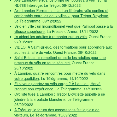
Axe Lannion-Perros. Le projet de "boulevard vert" sur la
RD788 interroge
, Le Trégor, 09/12/2022
Axe Lannion-Perros : « Il faut un itinéraire vélo continu et
confortable entre les deux villes », pour Trégor Bicyclette
,
Le Télégramme, 09/12/2022
Vélo en ville : un inconditionnel veut que Paimpol passe à la
vitesse supérieure
, La Presse d'Armor, 13/11/2022
Ils aident les adultes à remonter sur un vélo
, Ouest France,
27/10/2022
VIDÉO. A Saint-Brieuc, des formations pour apprendre aux
adultes à faire du vélo
, Ouest France, 26/10/2022
Saint-Brieuc. Ils remettent en selle les adultes pour une
pratique du vélo en toute sécurité
, Ouest France,
26/10/2022
À Lannion, quatre rencontres pour mettre du vélo dans
votre quotidien
, Le Télégramme, 14/10/2022
Et si vous passiez au vélo-cargo ? À Lannion, Hervé
raconte son expérience
, Le Télégramme, 14/10/2022
Cycliste tuée à Lannion : Trégor Bicyclette appelle à se
joindre à la « balade blanche »
, Le Télégramme,
26/09/2022
À Tréguier, le forum des associations fait le plein de
visiteurs
, Le Télégramme, 15/09/2022