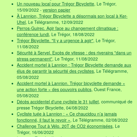
Un nouveau local pour Trégor Bicyclette
, Le Trégor,
15/09/2022 -
version papier
À Lannion, Trégor Bicyclette a désormais son local à Ker-
Uhel
, Le Télégramme, 12/09/2022
Perros-Guirec. Agir face au changement climatique :
conférence lundi
, Le Trégor, 18/08/2022
Trégor Bicyclette. "Il y a urgence à agir"
, Le Trégor,
11/08/2022
Sécurité à Servel. Excès de vitesse : des riverains "dans un
stress permanent"
, Le Trégor, 11/08/2022
Accident mortel à Lannion : Trégor Bicyclette demande aux
élus de garantir la sécurité des cyclistes
, Le Télégramme,
05/08/2022
Accident mortel à Lannion. Trégor bicyclette demande «
une action forte » des pouvoirs publics
, Ouest France,
05/08/2022
Décès accidentel d'une cycliste le 31 juillet
, communiqué de
presse Trégor Bicyclette, 04/08/2022
Cycliste tuée à Lannion : « Ce chaucidou n’a jamais
fonctionné, il faut le revoir »
, Le Télégramme, 02/08/2022
Challenge Tout à Vélo. 20T de CO2 économisées
, Le
Trégor, 16/06/2022