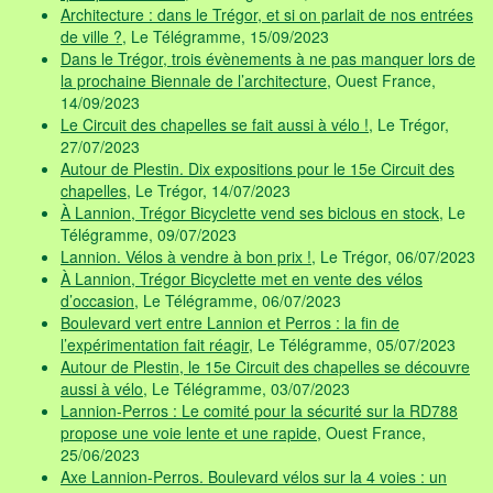
Architecture : dans le Trégor, et si on parlait de nos entrées
de ville ?
, Le Télégramme, 15/09/2023
Dans le Trégor, trois évènements à ne pas manquer lors de
la prochaine Biennale de l’architecture
, Ouest France,
14/09/2023
Le Circuit des chapelles se fait aussi à vélo !
, Le Trégor,
27/07/2023
Autour de Plestin. Dix expositions pour le 15e Circuit des
chapelles
, Le Trégor, 14/07/2023
À Lannion, Trégor Bicyclette vend ses biclous en stock
, Le
Télégramme, 09/07/2023
Lannion. Vélos à vendre à bon prix !
, Le Trégor, 06/07/2023
À Lannion, Trégor Bicyclette met en vente des vélos
d’occasion
, Le Télégramme, 06/07/2023
Boulevard vert entre Lannion et Perros : la fin de
l’expérimentation fait réagir
, Le Télégramme, 05/07/2023
Autour de Plestin, le 15e Circuit des chapelles se découvre
aussi à vélo
, Le Télégramme, 03/07/2023
Lannion-Perros : Le comité pour la sécurité sur la RD788
propose une voie lente et une rapide
, Ouest France,
25/06/2023
Axe Lannion-Perros. Boulevard vélos sur la 4 voies : un