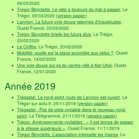
06/03/2020
Trégor Bicyclette. Le vélo a toujours du mal à passer
, Le
Trégor, 05/03/2020 (
version papier
)
Lannion. La future voie douce jalonnée d’inquiétudes
,
Ouest France, 03/03/2020
Trégor Bicyclette briefe les futurs élus
, Le Trégor,
20/02/2020
Le Chiffre
, Le Trégor, 20/02/2020
Mobilité: quelle est la place accordée aux vélos ?
, Ouest-
France, 14/02/2020
Une voie douce qui va du centre-ville à Ker-Uhel
, Ouest-
France, 12/01/2020
Année 2019
Trégastel. Le rond-point route de Lannion est ouvert
, Le
Trégor sur actu.fr, 25/11/2019 (
version papier
)
Trégastel - Pas de piste cyclable dans le nouveau rond-
point
, Le Télégramme, 21/11/2019 (
version papier
)
Trégor. Aménagements cyclables : « Il est temps de passer
à la vitesse supérieure »
, Ouest France, 11/11/2019
Trégor Bicyclette. L’association interpelle les maires
, Le