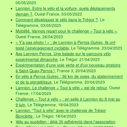
05/05/2023
Lannion. Entre le vélo et la voiture, quels déplacements
demain ?
, Ouest France, 03/05/2023
Comment développer le vélo dans le Trégor ?
, Le
Télégramme, 03/05/2023
Mobilité. Vannes repart pour le challenge « Tout à vélo »
,
Ouest France, 26/04/2023
« Y’a pas photo ! » : de Lannion à Perros-Guirec, ils ont
testé l’aménagement cyclable
, Le Télégramme, 23/04/2023
Axe Lannion-Perros. Une balade sur le parcours vélo
expérimental dimanche
, Le Trégor, 21/04/2023
Expérimentation d'une voie verte et d'un nouveau giratoire
à Saint-Quay-Perros !
, France 3, 20/04/2023
En vélo à Perros-Guirec : 36 km de voies, du stationnement
et de la signalétique
, Le Télégramme, 20/04/2023
Lannion. Le challenge « Tout à vélo » est de retour
, Ouest
France, 17/04/2023
Challenge « Tout à vélo » : en selle à Lannion du 8 mai au
9 juin
, Le Télégramme, 18/04/2023
Lannion. "Tout à vélo" avec le challenge de Trégor
Bicyclette
, Le Trégor, 18/04/2023
Vélo au quotidien : déjà 30 adhérents dans l'association