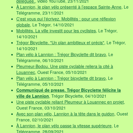
déléguée.
, vidéo YouTube, 23/11/2021
À Lannion, le plan vélo présenté à l’espace Sainte-Anne
, Le
Télégramme, 23/11/2021
C'est vous qui l'écrivez. Mobilités : pour une réflexion
globale
, Le Trégor, 14/10/2021
Mobilités. La ville investit pour les cyclistes
, Le Trégor,
14/10/2021
Trégor Bicyclette. "Un plan ambitieux et précis"
, Le Trégor,
14/10/2021
Plan vélo à Lannion : Trégor Bicyclette dit bravo
, Le
Télégramme, 06/10/2021
Pleumeur-Bodou. Une piste cyclable reliera la cité à
Louannec
, Ouest France, 05/10/2021
Plan vélo à Lannion : Trégor bicyclette dit bravo
, Le
Télégramme, 05/10/2021
Communiqué de presse. Trégor Bicyclette félicite la
ville de Lannion
, Trégor Bicyclette, 04/10/2021
Une piste cyclable reliant Pleumeur à Louannec en projet
,
Ouest France, 03/10/2021
Avec son plan vélo, Lannion à la tête dans le guidon
, Ouest
France, 02/10/2021
À Lannion, le plan vélo passe la vitesse supérieure
, Le
Télégramme, 28/09/2021