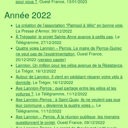
pour vous ?
, Ouest France, 13/01/2023
Année 2022
La création de l’association "Paimpol à Vélo" en bonne voie
,
La Presse d'Armor, 30/12/2022
À Trégastel, le projet Sainte-Anne avance à petits pas
, Le
Télégramme, 27/12/2022
Quatre voies Lannion – Perros. Le maire de Perros-Guirec
ne veut pas de l’expérimentation
, Ouest France,
20/12/2022 (
version papier
)
Lannion. Un million pour les vélos avenue de la Résistance
,
Le Trégor, 16/12/2022
Autour de Lannion. Il vient en pédalant réparer votre vélo à
domicile
, Le Trégor, 16/12/2022
Axe Lannion-Perros : quel partage entre les vélos et les
voitures ?
, Le Télégramme, 11/12/2022
Axe Lannion-Perros : à Saint-Quay, ils ne veulent pas que
leur commune « devienne la quatre voies »
, Le
Télégramme, 11/12/2022
Axe Lannion – Perros. À la réunion publique, les riverains
questionnent le projet
, Ouest France, 09/12/2022