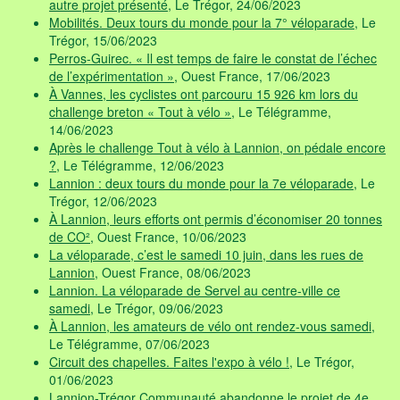
autre projet présenté
, Le Trégor, 24/06/2023
Mobilités. Deux tours du monde pour la 7° véloparade
, Le
Trégor, 15/06/2023
Perros-Guirec. « Il est temps de faire le constat de l’échec
de l’expérimentation »
, Ouest France, 17/06/2023
À Vannes, les cyclistes ont parcouru 15 926 km lors du
challenge breton « Tout à vélo »
, Le Télégramme,
14/06/2023
Après le challenge Tout à vélo à Lannion, on pédale encore
?
, Le Télégramme, 12/06/2023
Lannion : deux tours du monde pour la 7e véloparade
, Le
Trégor, 12/06/2023
À Lannion, leurs efforts ont permis d’économiser 20 tonnes
de CO²
, Ouest France, 10/06/2023
La véloparade, c’est le samedi 10 juin, dans les rues de
Lannion
, Ouest France, 08/06/2023
Lannion. La véloparade de Servel au centre-ville ce
samedi
, Le Trégor, 09/06/2023
À Lannion, les amateurs de vélo ont rendez-vous samedi
,
Le Télégramme, 07/06/2023
Circuit des chapelles. Faites l'expo à vélo !
, Le Trégor,
01/06/2023
Lannion-Trégor Communauté abandonne le projet de 4e