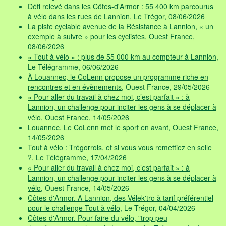
Défi relevé dans les Côtes-d'Armor : 55 400 km parcourus
à vélo dans les rues de Lannion
, Le Trégor, 08/06/2026
La piste cyclable avenue de la Résistance à Lannion, « un
exemple à suivre » pour les cyclistes
, Ouest France,
08/06/2026
« Tout à vélo » : plus de 55 000 km au compteur à Lannion
,
Le Télégramme, 06/06/2026
À Louannec, le CoLenn propose un programme riche en
rencontres et en évènements
, Ouest France, 29/05/2026
« Pour aller du travail à chez moi, c’est parfait » : à
Lannion, un challenge pour inciter les gens à se déplacer à
vélo
, Ouest France, 14/05/2026
Louannec. Le CoLenn met le sport en avant
, Ouest France,
14/05/2026
Tout à vélo : Trégorrois, et si vous vous remettiez en selle
?
, Le Télégramme, 17/04/2026
« Pour aller du travail à chez moi, c’est parfait » : à
Lannion, un challenge pour inciter les gens à se déplacer à
vélo
, Ouest France, 14/05/2026
Côtes-d'Armor. A Lannion, des Vélek'tro à tarif préférentiel
pour le challenge Tout à vélo
, Le Trégor, 04/04/2026
Côtes-d'Armor. Pour faire du vélo, "trop peu