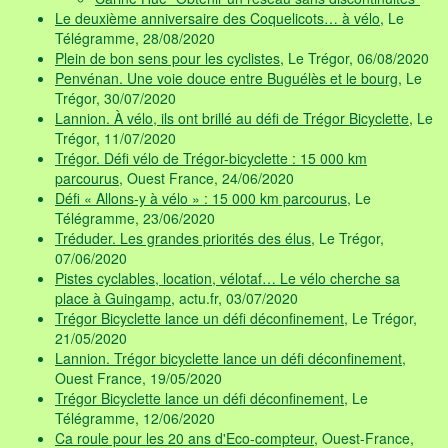
Le deuxième anniversaire des Coquelicots… à vélo
, Le
Télégramme, 28/08/2020
Plein de bon sens pour les cyclistes
, Le Trégor, 06/08/2020
Penvénan. Une voie douce entre Buguélès et le bourg
, Le
Trégor, 30/07/2020
Lannion. À vélo, ils ont brillé au défi de Trégor Bicyclette
, Le
Trégor, 11/07/2020
Trégor. Défi vélo de Trégor-bicyclette : 15 000 km
parcourus
, Ouest France, 24/06/2020
Défi « Allons-y à vélo » : 15 000 km parcourus
, Le
Télégramme, 23/06/2020
Tréduder. Les grandes priorités des élus
, Le Trégor,
07/06/2020
Pistes cyclables, location, vélotaf… Le vélo cherche sa
place à Guingamp
, actu.fr, 03/07/2020
Trégor Bicyclette lance un défi déconfinement
, Le Trégor,
21/05/2020
Lannion. Trégor bicyclette lance un défi déconfinement
,
Ouest France, 19/05/2020
Trégor Bicyclette lance un défi déconfinement
, Le
Télégramme, 12/06/2020
Ca roule pour les 20 ans d'Eco-compteur
, Ouest-France,