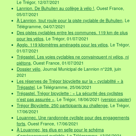
Le Trégor, 12/07/2021
Lannion. De Buhulien au collège à vélo !
, Ouest France,
05/07/2021
À Lannion, tout roule pour la piste cyclable de Buhulien
, Le
Télégramme, 04/07/2021
Des pistes cyclables entre les communes. 119 km de plus
pour les vélos
, Le Trégor, 01/07/2021
Agglo. 119 kilomètres aménagés pour les vélos
, Le Trégor,
01/07/2021
Trégastel. Les voies cyclables ne convainquent ni vélos, ni
piétons
, Ouest France, 01/07/2021
Dossier vélo
, Journal Municipal de Lannion n°228, juin
2021
Les réserves de Trégor bicyclette sur la « cyclabilité » à
Trégastel
, Le Télégramme, 25/06/2021
Trégastel. Trégor bicyclette : « La sécurité des cyclistes
n’est pas assurée »
, Le Trégor, 18/06/2021 (
version papier
)
Trégor Bicyclette. 250 participants au challenge
, Le Trégor,
17/06/2021
Louannec. Une randonnée cycliste pour des engagements
forts
, Ouest France, 17/06/2021
À Louannec, les élus en selle pour le schéma
d’aménagement cyclable
, Le Télégramme, 13/06/2021