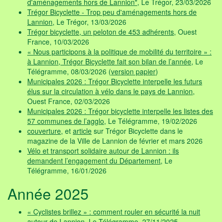
d'aménagements hors de Lannion"
, Le Trégor, 23/03/2026
Trégor Bicyclette - Trop peu d'aménagements hors de
Lannion
, Le Trégor, 13/03/2026
Trégor bicyclette, un peloton de 453 adhérents
, Ouest
France, 10/03/2026
« Nous participons à la politique de mobilité du territoire » :
à Lannion, Trégor Bicyclette fait son bilan de l’année
, Le
Télégramme, 08/03/2026 (
version papier
)
Municipales 2026 : Trégor Bicyclette interpelle les futurs
élus sur la circulation à vélo dans le pays de Lannion
,
Ouest France, 02/03/2026
Municipales 2026 : Trégor bicyclette interpelle les listes des
57 communes de l’agglo
, Le Télégramme, 19/02/2026
couverture
, et
article
sur Trégor Bicyclette dans le
magazine de la Ville de Lannion de février et mars 2026
Vélo et transport solidaire autour de Lannion : ils
demandent l’engagement du Département
, Le
Télégramme, 16/01/2026
Année 2025
« Cyclistes brillez » : comment rouler en sécurité la nuit
autour de Lannion
, Le Télégramme, 27/11/2025