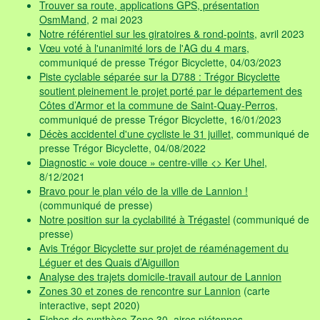
Trouver sa route, applications GPS, présentation
OsmMand
, 2 mai 2023
Notre référentiel sur les giratoires & rond-points
, avril 2023
Vœu voté à l'unanimité lors de l'AG du 4 mars
,
communiqué de presse Trégor Bicyclette, 04/03/2023
Piste cyclable séparée sur la D788 : Trégor Bicyclette
soutient pleinement le projet porté par le département des
Côtes d’Armor et la commune de Saint-Quay-Perros
,
communiqué de presse Trégor Bicyclette, 16/01/2023
Décès accidentel d'une cycliste le 31 juillet
, communiqué de
presse Trégor Bicyclette, 04/08/2022
Diagnostic « voie douce » centre-ville <> Ker Uhel
,
8/12/2021
Bravo pour le plan vélo de la ville de Lannion !
(communiqué de presse)
Notre position sur la cyclabilité à Trégastel
(communiqué de
presse)
Avis Trégor Bicyclette sur projet de réaménagement du
Léguer et des Quais d’Aiguillon
Analyse des trajets domicile-travail autour de Lannion
Zones 30 et zones de rencontre sur Lannion
(carte
interactive, sept 2020)
Fiches de synthèse Zone 30, aires piétonnes...