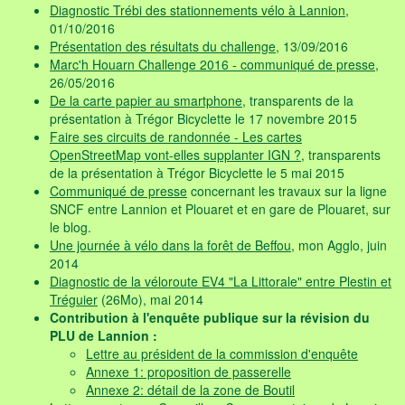
Diagnostic Trébi des stationnements vélo à Lannion
,
01/10/2016
Présentation des résultats du challenge
, 13/09/2016
Marc'h Houarn Challenge 2016 - communiqué de presse
,
26/05/2016
De la carte papier au smartphone
, transparents de la
présentation à Trégor Bicyclette le 17 novembre 2015
Faire ses circuits de randonnée - Les cartes
OpenStreetMap vont-elles supplanter IGN ?
, transparents
de la présentation à Trégor Bicyclette le 5 mai 2015
Communiqué de presse
concernant les travaux sur la ligne
SNCF entre Lannion et Plouaret et en gare de Plouaret, sur
le blog.
Une journée à vélo dans la forêt de Beffou
, mon Agglo, juin
2014
Diagnostic de la véloroute EV4 "La Littorale" entre Plestin et
Tréguier
(26Mo), mai 2014
Contribution à l'enquête publique sur la révision du
PLU de Lannion :
Lettre au président de la commission d'enquête
Annexe 1: proposition de passerelle
Annexe 2: détail de la zone de Boutil