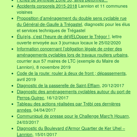
Accidents corporels 2015-2018
Lannion et 11 communes
voisines
Proposition d’aménagement du double sens cyclable rue
du Général-de-Gaulle à Trégastel
, diagnostic pour les élus
et services techniques de Trégastel
Élu(e)s, c’est l’heure de déVELOpper le Trégor !
, lettre
ouverte envoyée aux 3 journaux locaux le 25/02/2020
Information concernant l’obligation légale de créer des
aménagements cyclables lors de travaux routiers urbains
,
courrier aux 57 maires de LTC (exemple du Maire de
Lannion), 8 novembre 2019
Code de la route: rouler à deux de front ; dépassements
,
avril 2019
Diagnostic de la passerelle de Saint-Efflam
, 20/12/2017
Diagnostic des aménagements cyclables autour du port de
Perros-Guirec
, 16/12/2017
Tableau des actions réalisées par Trébi ces dernières
années
, 04/04/2017
Communiqué de presse pour le Challenge Marc'h Houarn
,
24/03/2017
Diagnostic du Boulevard d’Armor Quartier de Ker Uhel –
Lannion
, 15/01/2017