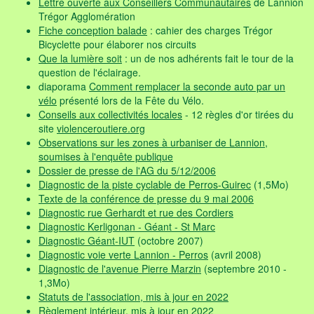
Lettre ouverte aux Conseillers Communautaires
de Lannion
Trégor Agglomération
Fiche conception balade
: cahier des charges Trégor
Bicyclette pour élaborer nos circuits
Que la lumière soit
: un de nos adhérents fait le tour de la
question de l'éclairage.
diaporama
Comment remplacer la seconde auto par un
vélo
présenté lors de la Fête du Vélo.
Conseils aux collectivités locales
- 12 règles d'or tirées du
site
violenceroutiere.org
Observations sur les zones à urbaniser de Lannion,
soumises à l'enquête publique
Dossier de presse de l'AG du 5/12/2006
Diagnostic de la piste cyclable de Perros-Guirec
(1,5Mo)
Texte de la conférence de presse du 9 mai 2006
Diagnostic rue Gerhardt et rue des Cordiers
Diagnostic Kerligonan - Géant - St Marc
Diagnostic Géant-IUT
(octobre 2007)
Diagnostic voie verte Lannion - Perros
(avril 2008)
Diagnostic de l'avenue Pierre Marzin
(septembre 2010 -
1,3Mo)
Statuts de l'association, mis à jour en 2022
Règlement intérieur, mis à jour en 2022