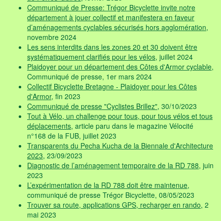
Communiqué de Presse: Trégor Bicyclette invite notre
département à jouer collectif et manifestera en faveur
d’aménagements cyclables sécurisés hors agglomération
,
novembre 2024
Les sens interdits dans les zones 20 et 30 doivent être
systématiquement clarifiés pour les vélos
, juillet 2024
Plaidoyer pour un département des Côtes d'Armor cyclable
,
Communiqué de presse, 1er mars 2024
Collectif Bicyclette Bretagne - Plaidoyer pour les Côtes
d'Armor
, fin 2023
Communiqué de presse "Cyclistes Brillez"
, 30/10/2023
Tout à Vélo, un challenge pour tous, pour tous vélos et tous
déplacements
, article paru dans le magazine Vélocité
n°168 de la FUB, juillet 2023
Transparents du Pecha Kucha de la Biennale d'Architecture
2023
, 23/09/2023
Diagnostic de l’aménagement temporaire de la RD 788
, juin
2023
L’expérimentation de la RD 788 doit être maintenue
,
communiqué de presse Trégor Bicyclette, 08/05/2023
Trouver sa route, applications GPS, recharger en rando
, 2
mai 2023